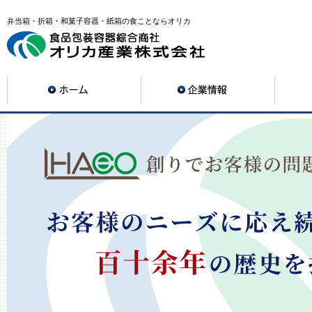
弁当箱・折箱・和菓子容器・紙箱の食ことならオリカ